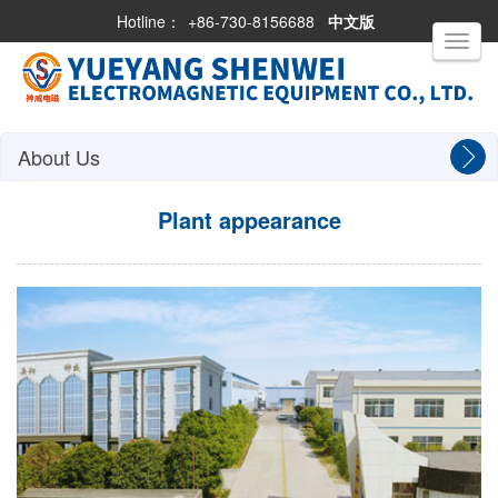
Hotline：
+86-730-8156688
中文版
Toggle
navigati
About Us
Plant appearance